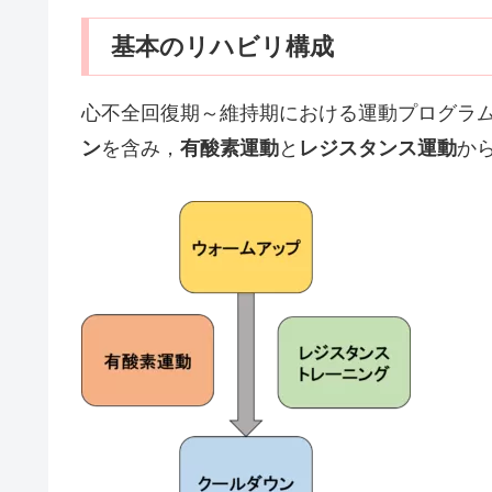
基本のリハビリ構成
心不全回復期～維持期における運動プログラ
ン
を含み，
有酸素運動
と
レジスタンス運動
か