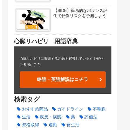
【SIDE】簡易的なバランス評
価で転倒リスクを予測しよう
心臓リハビリ 用語辞典
心臓リハビリに関連する用語を解説しています！ぜひ
ご参考に(^-^)
略語・英語解説はコチラ
検索タグ
おすすめ商品
ガイドライン
不整脈
生活
疾患・病態
薬
評価法
資格取得
運動
食生活