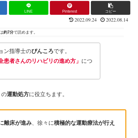
LINE
Pinterest
コピー
2022.09.24
2022.08.14
は
約7分
で読めます。
ョン指導士の
ぴんころ
です。
全患者さんのリハビリの進め方」
につ
リの
運動処方
に役立ちます。
に離床が進み
、徐々に
積極的な運動療法が行え