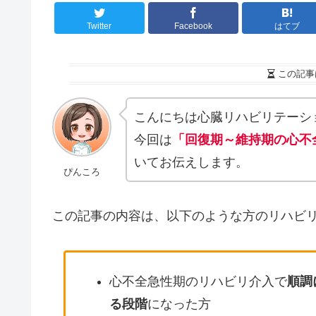
Twitter
Facebook
はてブ
この記事
こんにちは心臓リハビリテーシ
今回は
「回復期～維持期の心不
いてお伝えします。
ぴんころ
この記事の内容は、以下のような方のリハビ
心不全急性期のリハビリ介入で
順調
る段階
になった方