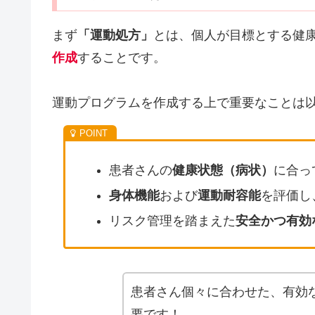
まず
「運動処方」
とは、個人が目標とする健
作成
することです。
運動プログラムを作成する上で重要なことは
患者さんの
健康状態（病状）
に合っ
身体機能
および
運動耐容能
を評価し
リスク管理を踏まえた
安全かつ有効
患者さん個々に合わせた、有効
要です！