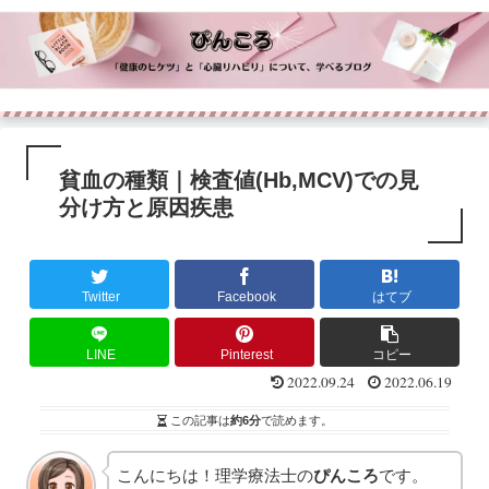
貧血の種類｜検査値(Hb,MCV)での見
分け方と原因疾患
Twitter
Facebook
はてブ
LINE
Pinterest
コピー
2022.09.24
2022.06.19
この記事は
約6分
で読めます。
こんにちは！理学療法士の
ぴんころ
です。