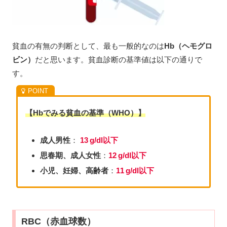
貧血の有無の判断として、最も一般的なのは
Hb（ヘモグロ
ビン）
だと思います。貧血診断の基準値は以下の通りで
す。
【Hbでみる貧血の基準（WHO）】
成人男性
：
13 g/dl以下
思春期、成人女性
：
12 g/dl以下
小児、妊婦、
高齢者
：
11 g/dl以下
RBC（赤血球数）