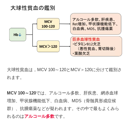
大球性貧血は，MCV 100～120とMCV＞120に分けて鑑別さ
れます。
MCV 100～120
では、アルコール多飲、肝疾患、網赤血球
増加、甲状腺機能低下、白血病、MDS（骨髄異形成症候
群）、抗腫瘍薬などが疑われます。その中で最もよくみら
れるのは
アルコール多飲
です。