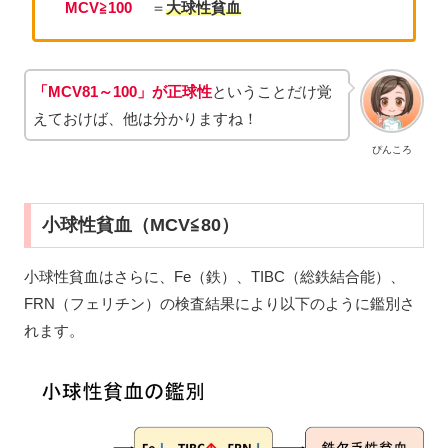
MCV≧100
＝
大球性
貧血
「MCV
81
～100」が正球性
ということだけ覚
えておけば、他は分かりますね！
ぴんころ
小球性貧血（MCV≦80）
小球性貧血はさらに、Fe（鉄）、TIBC（総鉄結合能）、
FRN（フェリチン）の検査結果により以下のように鑑別さ
れます。