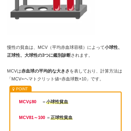
慢性の貧血は、MCV（平均赤血球容積）によって
小球性、
正球性、大球性の3つに鑑別診断
されます。
MCVは
赤血球の平均的な大きさ
を表しており、計算方法は
「MCV=ヘマトクリット値÷赤血球数×10」です。
MCV≦80
＝
小球性
貧血
MCV81～100
＝
正球性
貧血