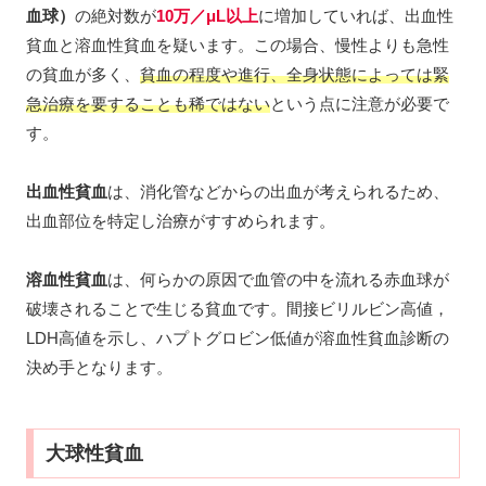
血球）
の絶対数が
10万／μL以上
に増加していれば、出血性
貧血と溶血性貧血を疑います。この場合、慢性よりも急性
の貧血が多く、
貧血の程度や進行、全身状態によっては緊
急治療を要することも稀ではない
という点に注意が必要で
す。
出血性貧血
は、消化管などからの出血が考えられるため、
出血部位を特定し治療がすすめられます。
溶血性貧血
は、何らかの原因で血管の中を流れる赤血球が
破壊されることで生じる貧血です。間接ビリルビン高値，
LDH高値を示し、ハプトグロビン低値が溶血性貧血診断の
決め手となります。
大球性貧血