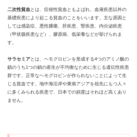
二次性貧血
とは、症候性貧血ともよばれ、血液疾患以外の
基礎疾患により起こる貧血のことをいいます。主な原因と
しては感染症、悪性腫瘍、肝疾患、腎疾患、内分泌疾患
（甲状腺疾患など）、膠原病、低栄養などが挙げられま
す。
サラセミア
とは、ヘモグロビンを形成する4つのアミノ酸の
鎖のうち1つの鎖の産生が不均衡なために生じる遺伝性疾患
群です。正常なヘモグロビンが作られないことによって生
じる貧血です。地中海沿岸や東南アジアを祖先にもつ人々
に多くみられる疾患で、日本での頻度はそれほど高くあり
ません。