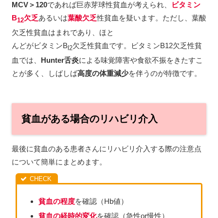
MCV＞120
であれば巨赤芽球性貧血が考えられ、
ビタミン
B
欠乏
あるいは
葉酸欠乏
性貧血を疑います。ただし、葉酸
12
欠乏性貧血はまれであり、ほと
んどがビタミンB
欠乏性貧血です。ビタミンB12欠乏性貧
l2
血では、
Hunter舌炎
による味覚障害や食欲不振をきたすこ
とが多く、しばしば
高度の体重減少
を伴うのが特徴です。
貧血がある場合のリハビリ介入
最後に貧血のある患者さんにリハビリ介入する際の注意点
について簡単にまとめます。
貧血の程度
を確認（Hb値）
貧血の経時的変化
を確認（急性or慢性）