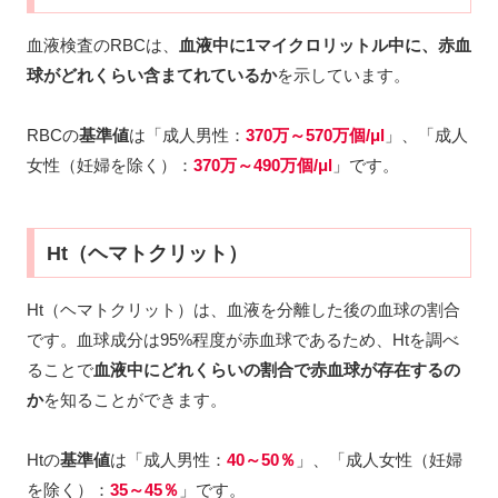
血液検査のRBCは、
血液中に1マイクロリットル中に、赤血
球がどれくらい含まてれているか
を示しています。
RBCの
基準値
は「成人男性：
370万～570万個/μ
l
」、「成人
女性（妊婦を除く）：
370万～490万個/μl
」です。
Ht（ヘマトクリット）
Ht（ヘマトクリット）は、血液を分離した後の血球の割合
です。血球成分は95%程度が赤血球であるため、Htを調べ
ることで
血液中にどれくらいの割合で赤血球が存在するの
か
を知ることができます。
Htの
基準値
は「成人男性：
40～50％
」、「成人女性（妊婦
を除く）：
35～45％
」です。