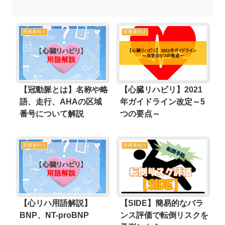
医療者向け
医療者向け
【冠動脈とは】名称や略
【心臓リハビリ】2021
語、走行、AHAの区域
年ガイドライン改定～5
番号について解説
つの要点～
医療者向け
医療者向け
【SIDE】簡易的なバラ
【心リハ用語解説】
ンス評価で転倒リスクを
BNP、NT-proBNP