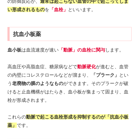
の防御反応が、
通常は起こらない血管の中で起こってしま
い形成される
もの
を
「血栓」
といいます。
抗血小板薬
血小板
は血流速度が速い
「動脈」の血栓に関与
します。
高血圧や高脂血症、糖尿病などで
動脈硬化
が進むと、血管
の内壁にコレステロールなどが溜まり、
「プラーク」
とい
う
老廃物の膜のようなもの
ができます。そのプラークが破
けると止血機構がはたらき、血小板が集まって固まり、血
栓が形成されます。
これらの
動脈で起こる血栓形成を抑制するのが「抗血小板
薬」
です。