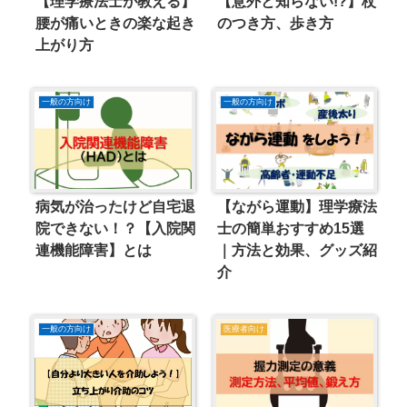
【理学療法士が教える】
【意外と知らない!?】杖
腰が痛いときの楽な起き
のつき方、歩き方
上がり方
一般の方向け
一般の方向け
病気が治ったけど自宅退
【ながら運動】理学療法
院できない！？【入院関
士の簡単おすすめ15選
連機能障害】とは
｜方法と効果、グッズ紹
介
一般の方向け
医療者向け