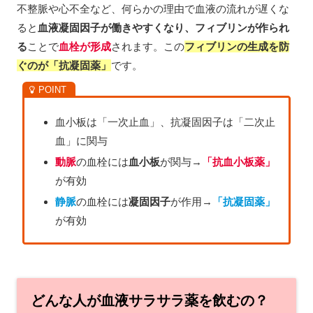
不整脈や心不全など、何らかの理由で血液の流れが遅くな
ると
血液凝固因子が働きやすくなり、フィブリンが作られ
る
ことで
血栓が形成
されます。この
フィブリンの生成を防
ぐのが「抗凝固薬」
です。
血小板は「一次止血」、抗凝固因子は「二次止
血」に関与
動脈
の血栓には
血小板
が関与→
「抗血小板薬」
が有効
静脈
の血栓には
凝固因子
が作用→
「抗凝固薬」
が有効
どんな人が血液サラサラ薬を飲むの？