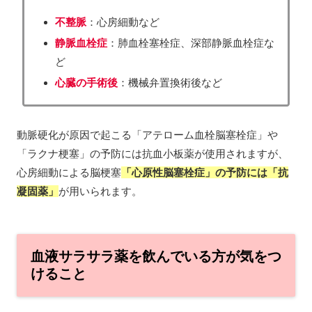
不整脈
：心房細動など
静脈血栓症
：肺血栓塞栓症、深部静脈血栓症な
ど
心臓の手術後
：機械弁置換術後など
動脈硬化が原因で起こる「アテローム血栓脳塞栓症」や
「ラクナ梗塞」の予防には抗血小板薬が使用されますが、
心房細動による脳梗塞
「心原性脳塞栓症」の予防には「抗
凝固薬」
が用いられます。
血液サラサラ薬を飲んでいる方が気をつ
けること