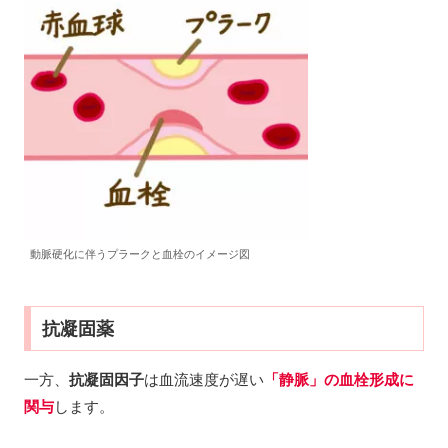
動脈硬化に伴うプラークと血栓のイメージ図
抗凝固薬
一方、
抗凝固因子
は血流速度が遅い
「静脈」の血栓形成に
関与
します。