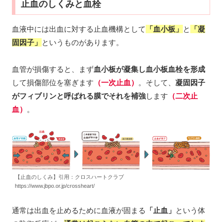
止血のしくみと血栓
血液中には出血に対する止血機構として
「血小板」
と
「凝
固因子」
というものがあります。
血管が損傷すると、まず
血小板が凝集し血小板血栓を形成
して損傷部位を塞ぎます
（一次止血）
。そして、
凝固因子
がフィブリンと呼ばれる膜でそれを補強
します
（二次止
血）
。
【止血のしくみ】引用：クロスハートクラブ
https://www.jbpo.or.jp/crossheart/
通常は出血を止めるために血液が固まる
「止血」
という体