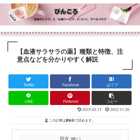
【血液サラサラの薬】種類と特徴、注
意点などを分かりやすく解説
Twitter
Facebook
はてブ
LINE
Pinterest
コピー
2025.02.15
2022.11.20
この記事は
約6分
で読めます。
目次