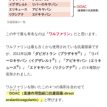
抗凝固薬の一覧
この中で最も有名なのは
「ワルファリン」
だと思います。
ワルファリンは最も古くから使用されている抗凝固薬です
®
が、2011年以降
「ダビガトラン（プラザキサ
）」「リバ
®
ーロキサバン（イグザレルト
）」「アピキサバン（エリキ
®
®
ュース
）」「エドキサバン（リクシアナ
）」
の４種類が
追加されました。
ワルファリンを除いたこの４つの薬剤を合わせて
ドアック
「
DOAC
（直接作用型経口抗凝固
薬:direct
oralanticoagulants）
」
と呼びます。