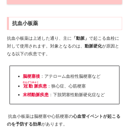
抗血小板薬
抗血小板薬は上述した通り、主に
「動脈」
で起こる血栓に
対して使用されます。対象となるのは、
動脈硬化
が原因と
なる以下の疾患です。
脳梗塞
後
：アテローム血栓性脳梗塞など
かんどうみゃく
冠動脈
疾患
：狭心症、心筋梗塞
末梢動脈疾患
：下肢閉塞性動脈硬化症など
抗血小板薬は脳梗塞や心筋梗塞の
心血管イベントが起こる
のを予防する効果
があります。