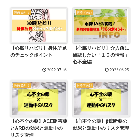
医療者向け
医療者向け
【心臓リハビリ】身体所見
【心臓リハビリ】介入前に
のチェックポイント
確認したい「１０の情報」
心不全編
2022.07.16
2022.06.25
医療者向け
医療者向け
【心不全の薬】ACE阻害薬
【心不全の薬】β遮断薬の
とARBの効果と運動中の
効果と運動中のリスク管理
リスク管理