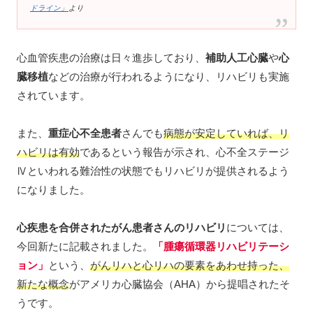
ドライン」
より
心血管疾患の治療は日々進歩しており、
補助人工心臓
や
心
臓移植
などの治療が行われるようになり、リハビリも実施
されています。
また、
重症心不全患者
さんでも
病態が安定していれば、リ
ハビリ
は有効
であるという報告が示され、心不全ステージ
Ⅳといわれる難治性の状態でもリハビリが提供されるよう
になりました。
心疾患を合併されたがん患者さんのリハビリ
については、
今回新たに記載されました。
「腫瘍循環器リハビリテーシ
ョン」
という、
がんリハと心リハの要素をあわせ持った、
新たな概念
がアメリカ心臓協会（AHA）から提唱されたそ
うです。