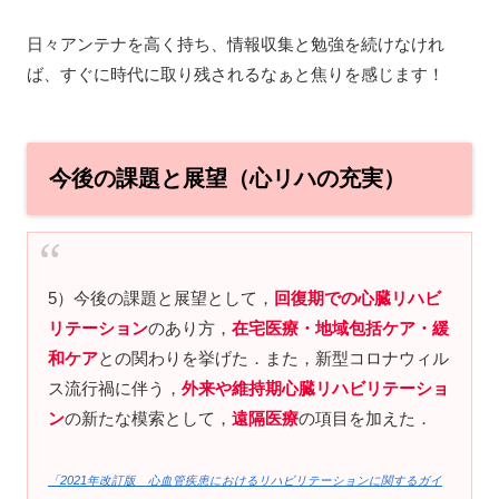
日々アンテナを高く持ち、情報収集と勉強を続けなけれ
ば、すぐに時代に取り残されるなぁと焦りを感じます！
今後の課題と展望（心リハの充実）
5）今後の課題と展望として，
回復期での心臓リハビ
リテーション
のあり方，
在宅医療・地域包括ケア・緩
和ケア
との関わりを挙げた．また，新型コロナウィル
ス流行禍に伴う，
外来や維持期心臓リハビリテーショ
ン
の新たな模索として，
遠隔医療
の項目を加えた．
「2021年改訂版 心血管疾患におけるリハビリテーションに関するガイ