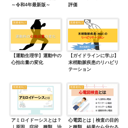
～令和4年最新版～
評価
医療者向け
医療者向け
【運動生理学】運動中の
【ガイドラインに学ぶ】
心拍出量の変化
末梢動脈疾患のリハビリ
テーション
医療者向け
医療者向け
アミロイドーシスとは？
心電図とは｜検査の目的
｜原因、症状、種類、治
と種類、結果から分かる