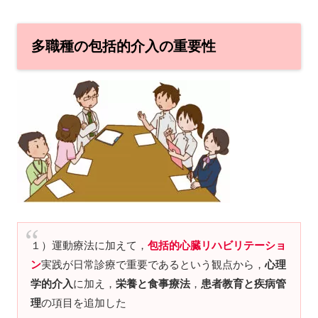
多職種の包括的介入の重要性
１）運動療法に加えて，
包括的心臓リハビリテーショ
ン
実践が日常診療で重要であるという観点から，
心理
学的介入
に加え，
栄養と食事療法
，
患者教育と疾病管
理
の項目を追加した