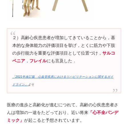
２）高齢心疾患患者が増加してきていることから，基
本的な身体能力の評価項目を挙げ，とくに筋力や下肢
の歩行能力を重要な評価項目として位置づけ，
サルコ
ペニア
，
フレイル
にも言及した．
「2021年改訂版 心血管疾患におけるリハビリテーションに関するガイ
ドライン」
より
医療の進歩と高齢化が進むにつれて、高齢の心疾患患者さ
んは増加の一途をたどっており、近い将来
「心不全パンデ
ミック」
が起こると予想されています。