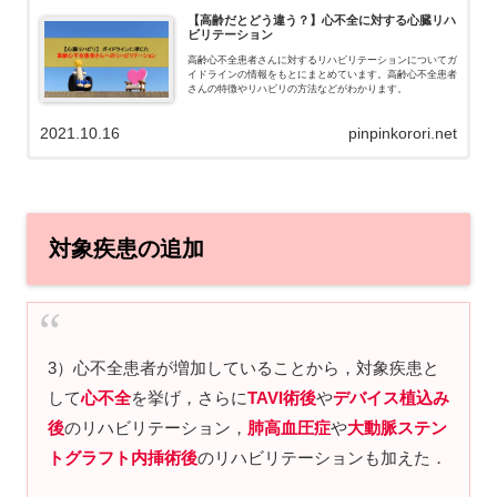
【高齢だとどう違う？】心不全に対する心臓リハ
ビリテーション
高齢心不全患者さんに対するリハビリテーションについてガ
イドラインの情報をもとにまとめています。高齢心不全患者
さんの特徴やリハビリの方法などがわかります。
2021.10.16
pinpinkorori.net
対象疾患の追加
3）心不全患者が増加していることから，対象疾患と
して
心不全
を挙げ，さらに
TAVI術後
や
デバイス植込み
後
のリハビリテーション，
肺高血圧症
や
大動脈ステン
トグラフト内挿術後
のリハビリテーションも加えた．