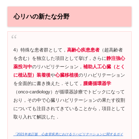
心リハの新たな分野
4）特殊な患者群として，
高齢心疾患患者
（超高齢者
を含む）を独立した項目として挙げ，さらに
静注強心
薬投与中
のリハビリテーション，
補助人工心臓（とく
に植込型）装着後
や
心臓移植後
のリハビリテーション
を全面的に書き換えた．そして，
腫瘍循環器学
（onco-cardiology）が循環器診療でトピックになって
おり，その中で心臓リハビリテーションの果たす役割
についても注目されてきていることから，項目として
取り入れて解説した．
「2021年改訂版 心血管疾患におけるリハビリテーションに関するガイ