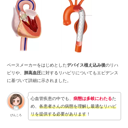
ペースメーカーをはじめとした
デバイス植え込み後
のリハ
ビリや、
肺高血圧
に対するリハビリについてもエビデンス
に基づいて詳細に示されました。
心血管疾患の中でも、
病態は多岐にわたる
た
め、
各患者さんの病態を理解し最適なリハビ
リを提供する必要があります
！
ぴんころ