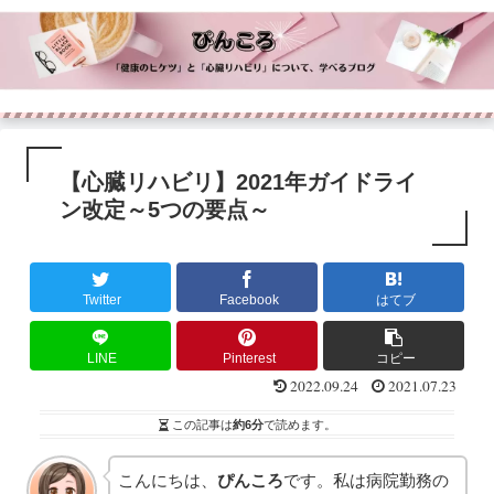
【心臓リハビリ】2021年ガイドライ
ン改定～5つの要点～
Twitter
Facebook
はてブ
LINE
Pinterest
コピー
2022.09.24
2021.07.23
この記事は
約6分
で読めます。
こんにちは、
ぴんころ
です。私は病院勤務の