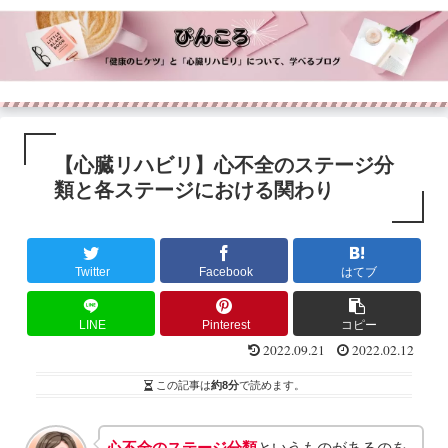
【心臓リハビリ】心不全のステージ分
類と各ステージにおける関わり
Twitter
Facebook
はてブ
LINE
Pinterest
コピー
2022.09.21
2022.02.12
この記事は
約8分
で読めます。
心不全のステージ分類
というものがあるのを