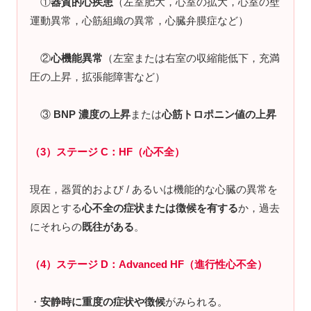
①
器質的心疾患
（左室肥大，心室の拡大，心室の壁
運動異常，心筋組織の異常，心臓弁膜症など）
②
心機能異常
（左室または右室の収縮能低下，充満
圧の上昇，拡張能障害など）
③
BNP 濃度の上昇
または
心筋トロポニン値の上昇
（3）ステージ C：HF（心不全）
現在，器質的および / あるいは機能的な心臓の異常を
原因とする
心不全の症状または徴候を有する
か，過去
にそれらの
既往がある
。
（4）ステージ D：Advanced HF（進行性心不全）
・
安静時に重度の症状や徴候
がみられる。