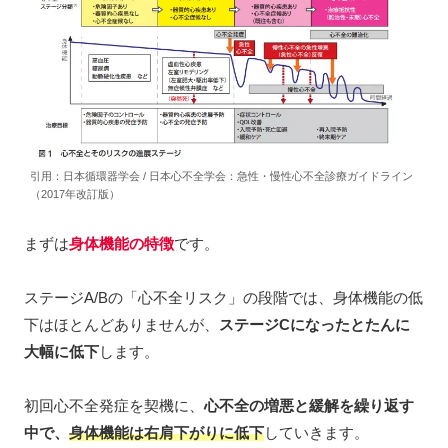
引用：日本循環器学会 / 日本心不全学会：急性・慢性心不全診療ガイドライン
（2017年改訂版）
まずは
身体機能の特徴
です。
ステージA/Bの「心不全リスク」の段階では、身体機能の低
下はほとんどありませんが、
ステージCになったとたんに
大幅に低下
します。
初回心不全発症を契機に、
心不全の増悪と緩解を繰り返す
中で、
身体機能は右肩下がりに低下
していきます。