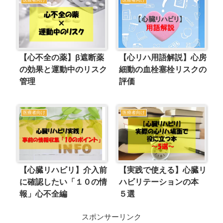
【心不全の薬】β遮断薬
【心リハ用語解説】心房
の効果と運動中のリスク
細動の血栓塞栓リスクの
管理
評価
医療者向け
医療者向け
【心臓リハビリ】介入前
【実践で使える】心臓リ
に確認したい「１０の情
ハビリテーションの本
報」心不全編
５選
スポンサーリンク