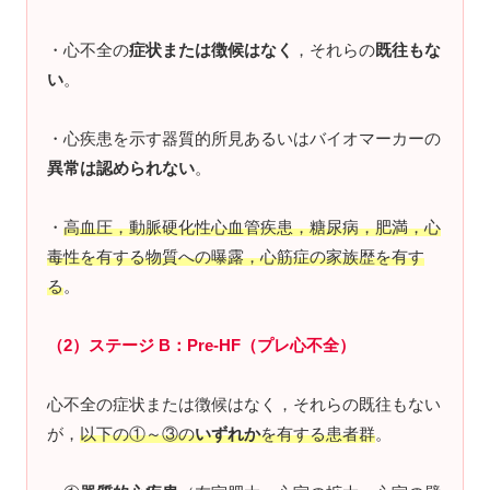
・心不全の
症状または徴候はなく
，それらの
既往もな
い
。
・心疾患を示す器質的所見あるいはバイオマーカーの
異常は認められない
。
・
高血圧，動脈硬化性心血管疾患，糖尿病，肥満，心
毒性を有する物質への曝露，心筋症の家族歴を有す
る
。
（2）ステージ B：Pre-HF（プレ心不全）
心不全の症状または徴候はなく，それらの既往もない
が，
以下の①～③の
いずれか
を有する患者群
。