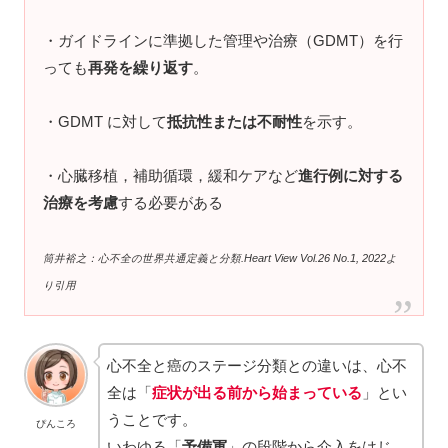
・ガイドラインに準拠した管理や治療（GDMT）を行
っても
再発を繰り返す
。
・GDMT に対して
抵抗性または不耐性
を示す。
・心臓移植，補助循環，緩和ケアなど
進行例に対する
治療を考慮
する必要がある
筒井裕之：心不全の世界共通定義と分類.Heart View Vol.26 No.1, 2022よ
り引用
心不全と癌のステージ分類との違いは、心不
全は「
症状が出る前から始まっている
」とい
うことです。
ぴんころ
いわゆる「
予備軍
」の段階から介入をはじ