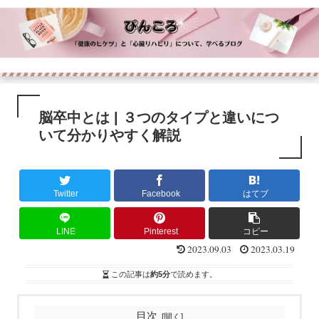
脳卒中とは | ３つのタイプと違いにつ
いて分かりやすく解説
Twitter
Facebook
はてブ
LINE
Pinterest
コピー
2023.09.03
2023.03.19
この記事は
約5分
で読めます。
目次