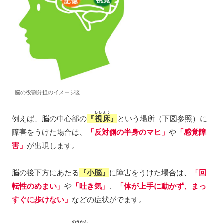
脳の役割分担のイメージ図
ししょう
例えば、脳の中心部の
『
視床
』
という場所（下図参照）に
障害をうけた場合は、
「反対側の半身のマヒ」
や
「感覚障
害」
が出現します。
脳の後下方にあたる
『小脳』
に障害をうけた場合は、
「回
転性のめまい」
や
「吐き気」
、
「体が上手に動かず、まっ
すぐに歩けない」
などの症状がでます。
のうかん