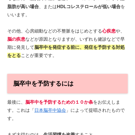
脂肪が高い場合
、または
HDLコレステロールが
低
い場合
を
いいます。
その他、心房細動などの不整脈をはじめとする
心疾患
や、
脳の疾患
などが原因となりますが、いずれも健診などで早
期に発見して
脳卒中を発症する前に、発症を予防する対処
をとる
ことが重要です。
脳卒中を予防するには
最後に、
脳卒中を予防するための１０か条
をお伝えしま
す。これは「
日本脳卒中協会
」によって提唱されたもので
す。
まず大切なのは、
生活習慣を改善
すること。