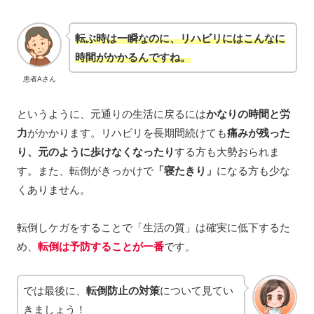
転ぶ時は一瞬なのに、リハビリにはこんなに
時間がかかるんですね。
患者Aさん
というように、元通りの生活に戻るには
かなりの時間と労
力
がかかります。リハビリを長期間続けても
痛みが残った
り、元のように歩けなくなったり
する方も大勢おられま
す。また、転倒がきっかけで
「寝たきり」
になる方も少な
くありません。
転倒しケガをすることで「生活の質」は確実に低下するた
め、
転倒は予防することが一番
です。
では最後に、
転倒防止の対策
について見てい
きましょう！