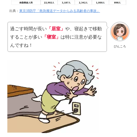
出典：
東京消防庁「救急搬送データからみる高齢者の事故」
過ごす時間が長い
「居室」
や、寝起きで移動
することが多い
「寝室」
は特に注意が必要な
んですね！
ぴんころ