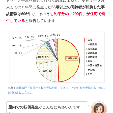
トワーク事業を通じて行った調査によると、令和３年３月
末までの６年間に発生した
65歳以上の高齢者が転倒した事
故情報は606件
で、そのうち
約半数の「299件」が住宅で発
生している
と報告しています。
出典：
消費者庁「毎日が＃転倒予防の日～できることから転倒予防の取り組み
を行いましょう～」
屋内での転倒発生
がこんなにも多いんです