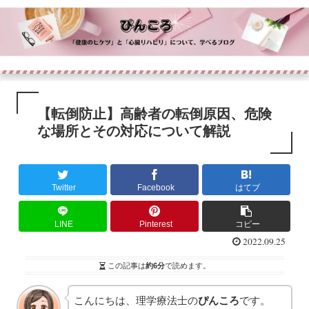
【転倒防止】高齢者の転倒原因、危険
な場所とその対応について解説
Twitter
Facebook
はてブ
LINE
Pinterest
コピー
2022.09.25
この記事は
約6分
で読めます。
こんにちは、理学療法士の
ぴんころ
です。