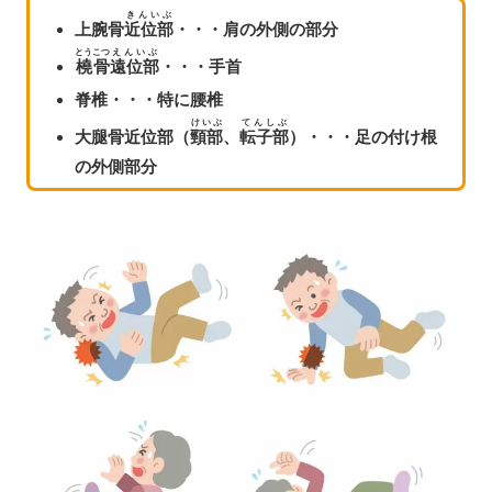
きんいぶ
上腕骨
近位部
・・・肩の外側の部分
とうこつ
えんいぶ
橈骨
遠位部
・・・手首
脊椎・・・特に腰椎
けいぶ
てんしぶ
大腿骨近位部（
頸部
、
転子部
）・・・足の付け根
の外側部分