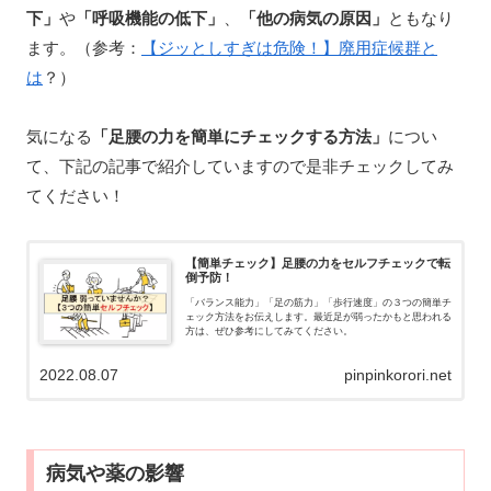
下」
や
「呼吸機能の低下」
、
「他の病気の原因」
ともなり
ます。（参考：
【ジッとしすぎは危険！】廃用症候群と
は
？）
気になる
「足腰の力を簡単にチェックする方法」
につい
て、下記の記事で紹介していますので是非チェックしてみ
てください！
【簡単チェック】足腰の力をセルフチェックで転
倒予防！
「バランス能力」「足の筋力」「歩行速度」の３つの簡単チ
ェック方法をお伝えします。最近足が弱ったかもと思われる
方は、ぜひ参考にしてみてください。
2022.08.07
pinpinkorori.net
病気や薬の影響