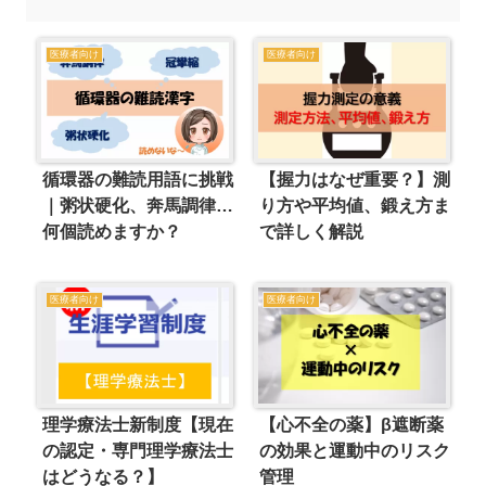
医療者向け
医療者向け
循環器の難読用語に挑戦
【握力はなぜ重要？】測
｜粥状硬化、奔馬調律…
り方や平均値、鍛え方ま
何個読めますか？
で詳しく解説
医療者向け
医療者向け
【心不全の薬】β遮断薬
理学療法士新制度【現在
の効果と運動中のリスク
の認定・専門理学療法士
管理
はどうなる？】