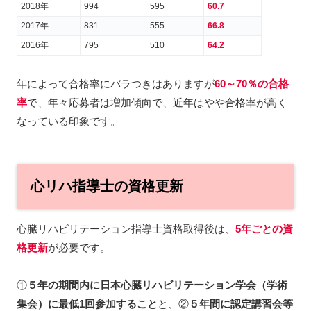
2018年
994
595
60.7
2017年
831
555
66.8
2016年
795
510
64.2
年によって合格率にバラつきはありますが
60～70％の合格
率
で、年々応募者は増加傾向で、近年はやや合格率が高く
なっている印象です。
心リハ指導士の資格更新
心臓リハビリテーション指導士資格取得後は、
5年ごとの資
格更新
が必要です。
①
５年の期間内に日本心臓リハビリテーション学会（学術
集会）に最低1回参加すること
と、②
５年間に
認定講習会等