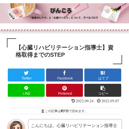
【心臓リハビリテーション指導士】資
格取得までのSTEP
Twitter
Facebook
はてブ
LINE
Pinterest
コピー
2022.09.24
2022.05.07
この記事は
約7分
で読めます。
こんにちは。心臓リハビリテーション指導士